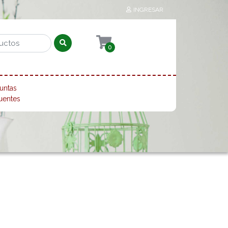
INGRESAR
0
untas
uentes