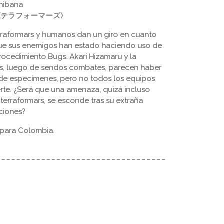
chibana
rmars (テラフォーマーズ)
rraformars y humanos dan un giro en cuanto
ue sus enemigos han estado haciendo uso de
ocedimiento Bugs. Akari Hizamaru y la
s, luego de sendos combates, parecen haber
de especímenes, pero no todos los equipos
rte. ¿Será que una amenaza, quizá incluso
 terraformars, se esconde tras su extraña
ciones?
 para Colombia.