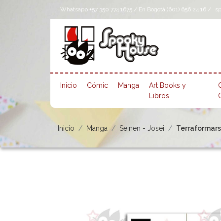
Whatsapp +57 350 774 1675 / En Bogotá (601) 656 24 16 /
s
Inicio
Cómic
Manga
Art Books y
Libros
Inicio
Manga
Seinen - Josei
Terraformars 