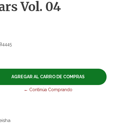
rs Vol. 04
84445
← Continúa Comprando
eisha