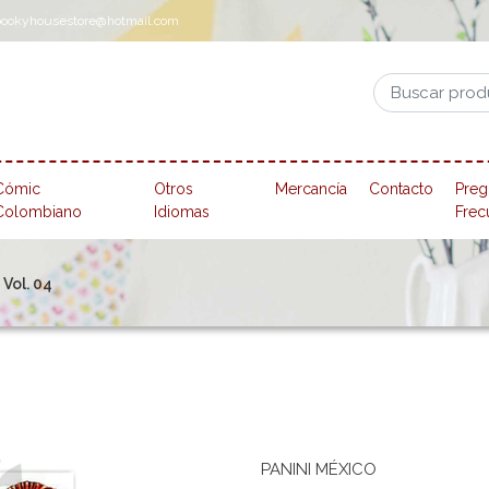
pookyhousestore@hotmail.com
Cómic
Otros
Mercancía
Contacto
Preg
Colombiano
Idiomas
Frec
Vol. 04
PANINI MÉXICO