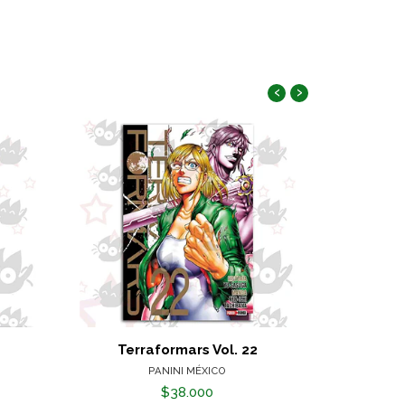
‹
›
Terraformars Vol. 22
The Ancie
PANINI MÉXICO
$38.000