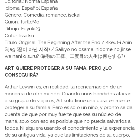
Editorial: Norma España
Idioma: Español España
Género: Comedia, romance, isekai
Guion: TurtleMe
Dibujo: Fuyuki23
Color: Issatsu
Título Original: The Beginning After the End / Kkeut-i Anin
Sijag (끝이 아닌 시작) / Saikyo no osama, nidome no jinsei
wa nani o suru? (最強の王様、二度目の人生は何をする?)
ART QUIERE PROTEGER A SU FAMA, PERO ¿LO
CONSEGUIRÁ?
Arthur Leywin es, en realidad, la reencarnación de un
monarca de otro mundo. Cuando unos bandidos atacan
a su grupo de viajeros, Art solo tiene una cosa en mente:
proteger a su familia. Pero es solo un niño, y pronto se da
cuenta de que por muy fuerte que sea su núcleo de
maná, solo con eso es posible que no pueda salvarlos a
todos. Ni siquiera usando el conocimiento y la experiencia
de su antigua vida, ya que las limitaciones de su cuerpo,