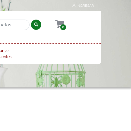
INGRESAR
0
untas
uentes