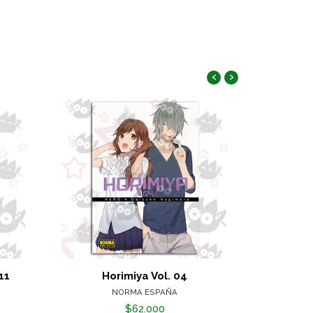
‹
›
11
Horimiya Vol. 04
En Un Rincó
NORMA ESPAÑA
MI
$62.000