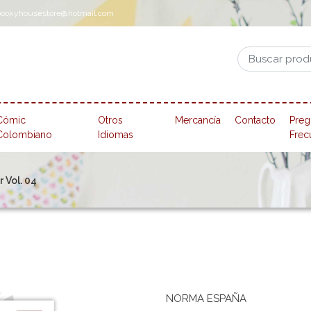
pookyhousestore@hotmail.com
Cómic
Otros
Mercancía
Contacto
Preg
Colombiano
Idiomas
Frec
 Vol. 04
NORMA ESPAÑA