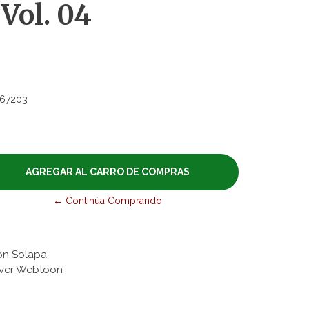
Vol. 04
67203
← Continúa Comprando
on Solapa
aver Webtoon