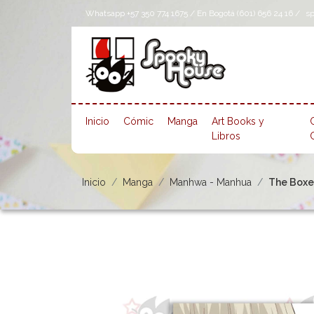
Whatsapp +57 350 774 1675 / En Bogotá (601) 656 24 16 /
s
Inicio
Cómic
Manga
Art Books y
Libros
Inicio
Manga
Manhwa - Manhua
The Boxer