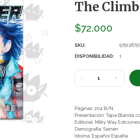
The Climbe
$72.000
SKU:
97913875
DISPONIBILIDAD:
1
-
+
Páginas: 204 B/N
Presentación: Tapa Blanda c
Editorial: Milky Way Edicione
Demografía: Seinen
Idioma: Español España