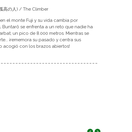
o (孤高の人) / The Climber
en el monte Fuji y su vida cambia por
 Buntarô se enfrenta a un reto que nadie ha
rbat, un pico de 8.000 metros. Mientras se
rte... ¡rememora su pasado y centra sus
 acogió con los brazos abiertos!
‹
›