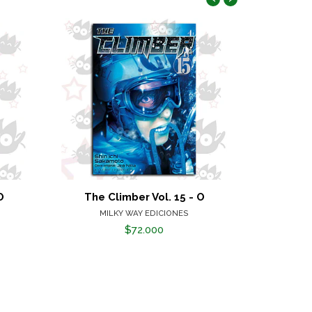
O
The Climber Vol. 15 - O
The C
MILKY WAY EDICIONES
M
$72.000