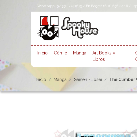
Whatsapp +57 350 774 1675 / En Bogotá (601) 656 24 16 /
s
Inicio
Cómic
Manga
Art Books y
Libros
Inicio
Manga
Seinen - Josei
The Climber V