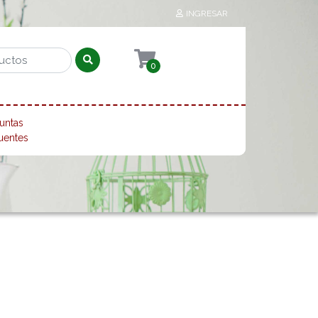
INGRESAR
0
untas
uentes