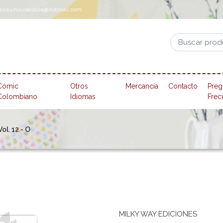
pookyhousestore@hotmail.com
Cómic
Otros
Mercancía
Contacto
Preg
Colombiano
Idiomas
Frec
ol. 12 - O
MILKY WAY EDICIONES