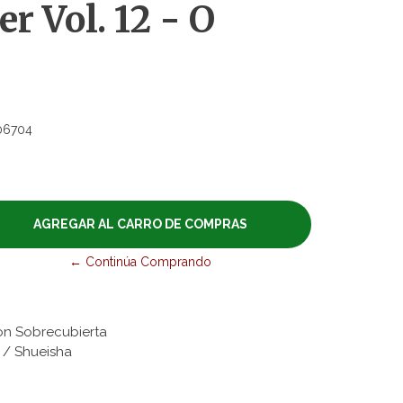
r Vol. 12 - O
06704
← Continúa Comprando
on Sobrecubierta
s / Shueisha