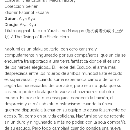
Editorial: Ivrea España / Media Factory
Colección: Seinen
Idioma: Español España
Guion:
Aiya Kyu
Dibujo:
Aiya Kyu
Título original: Tate no Yuusha no Nariagari (盾の勇者の成り上が
り) / The Rising of the Shield Hero
Naofumi es un otaku solitario, con cero carisma y
completamente ninguneado por sus compañeros, que un día se
encuentra transportado a una tierra fantástica donde él es uno
de los héroes elegidos... El Héroe del Escudo, el arma más
despreciada entre los roleros de ambos mundos! Este escudo
es superversátil y cuando suma experiencia cambia de forma
según las necesidades del portador, pero eso no quita que su
casi nulo poder de ataque lo vuelva el hazmerreír del otro
mundo. Es por ello que enseguida conocerá la traición, el
desprecio y el más absoluto ostracismo, cuando la única
guerrera dispuesta a luchar en su equipo lo acusa falsamente de
acoso. Tal como en su vida cotidiana, Naofumi se ve de repente
sin un duro y ninguneado a más no poder, con la sola compañía
de su escudo. Pero todo cambiará cuando consiga una nueva