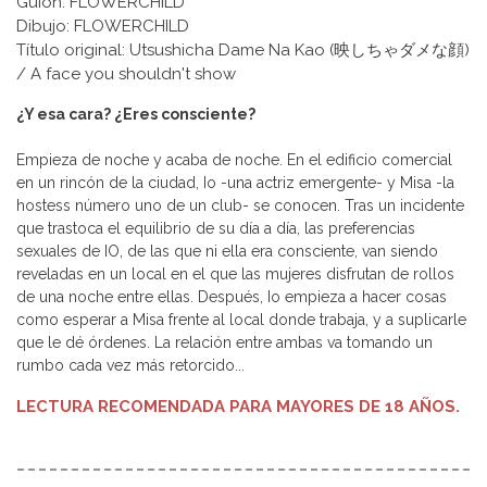
Guion: FLOWERCHILD
Dibujo: FLOWERCHILD
Título original: Utsushicha Dame Na Kao (映しちゃダメな顔)
/ A face you shouldn't show
¿Y esa cara? ¿Eres consciente?
Empieza de noche y acaba de noche. En el edificio comercial
en un rincón de la ciudad, Io -una actriz emergente- y Misa -la
hostess número uno de un club- se conocen. Tras un incidente
que trastoca el equilibrio de su día a día, las preferencias
sexuales de IO, de las que ni ella era consciente, van siendo
reveladas en un local en el que las mujeres disfrutan de rollos
de una noche entre ellas. Después, Io empieza a hacer cosas
como esperar a Misa frente al local donde trabaja, y a suplicarle
que le dé órdenes. La relación entre ambas va tomando un
rumbo cada vez más retorcido...
LECTURA RECOMENDADA PARA MAYORES DE 18 AÑOS.