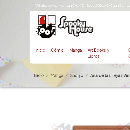
Whatsapp +57 350 774 1675 / En Bogotá (601) 656 24 16 /
s
Inicio
Cómic
Manga
Art Books y
Libros
Inicio
Manga
Shoujo
Ana de las Tejas Ver