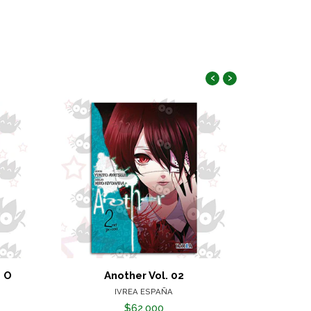
‹
›
- O
Another Vol. 02
A
IVREA ESPAÑA
$62.000