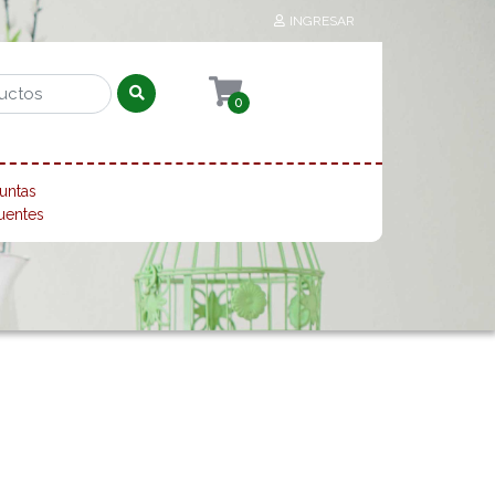
INGRESAR
0
untas
uentes