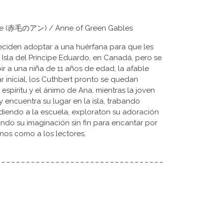
Anne (赤毛のアン) / Anne of Green Gables
eciden adoptar a una huérfana para que les
a Isla del Príncipe Eduardo, en Canadá, pero se
r a una niña de 11 años de edad, la afable
ar inicial, los Cuthbert pronto se quedan
espíritu y el ánimo de Ana, mientras la joven
y encuentra su lugar en la isla, trabando
diendo a la escuela, exploraton su adoración
zando su imaginación sin fin para encantar por
nos como a los lectores.