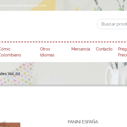
pookyhousestore@hotmail.com
Cómic
Otros
Mercancía
Contacto
Preg
Colombiano
Idiomas
Frec
des Vol. 02
PANINI ESPAÑA