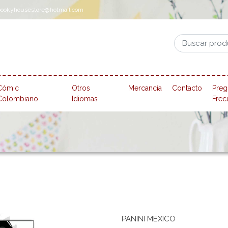
pookyhousestore@hotmail.com
Cómic
Otros
Mercancía
Contacto
Preg
Colombiano
Idiomas
Frec
PANINI MEXICO