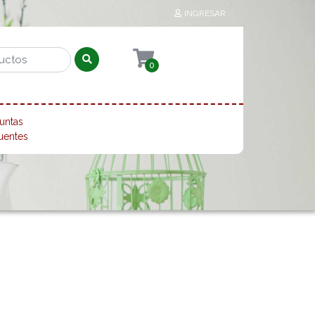
INGRESAR
0
untas
uentes