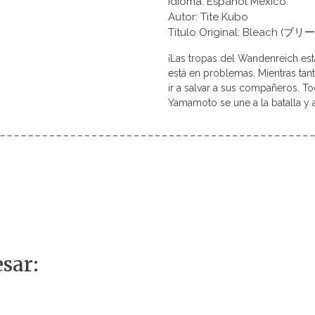
Idioma: Español México
Autor: Tite Kubo
Título Original: Bleach (ブリ
¡Las tropas del Wandenreich es
está en problemas. Mientras tan
ir a salvar a sus compañeros. T
Yamamoto se une a la batalla y a
sar: