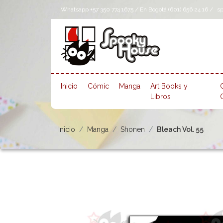
Whatsapp +57 350 774 1675 / En Bogotá (601) 656 24 16 /
s
Inicio
Cómic
Manga
Art Books y
Libros
Inicio
Manga
Shonen
Bleach Vol. 55