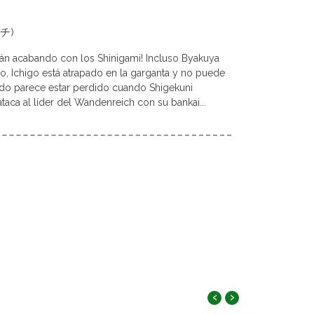
ーチ)
tán acabando con los Shinigami! Incluso Byakuya
to, Ichigo está atrapado en la garganta y no puede
odo parece estar perdido cuando Shigekuni
taca al líder del Wandenreich con su bankai...
‹
›