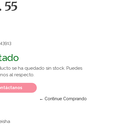
. 55
43913
tado
ducto se ha quedado sin stock. Puedes
nos al respecto.
ntáctanos
← Continue Comprando
eisha