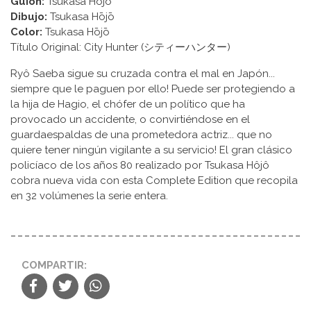
Guion:
Tsukasa Hōjō
Dibujo:
Tsukasa Hōjō
Color:
Tsukasa Hōjō
Título Original: City Hunter (シティーハンター)
Ryô Saeba sigue su cruzada contra el mal en Japón...
siempre que le paguen por ello! Puede ser protegiendo a
la hija de Hagio, el chófer de un político que ha
provocado un accidente, o convirtiéndose en el
guardaespaldas de una prometedora actriz... que no
quiere tener ningún vigilante a su servicio! El gran clásico
policíaco de los años 80 realizado por Tsukasa Hôjô
cobra nueva vida con esta Complete Edition que recopila
en 32 volúmenes la serie entera.
COMPARTIR: