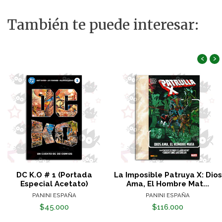
También te puede interesar:
‹
›
DC K.O # 1 (Portada
La Imposible Patruya X: Dios
Especial Acetato)
Ama, El Hombre Mat...
PANINI ESPAÑA
PANINI ESPAÑA
$45.000
$116.000