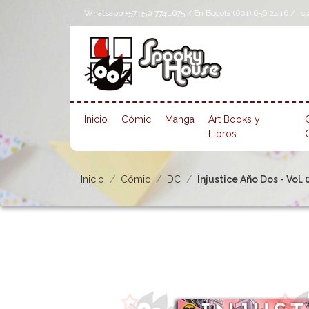
Whatsapp +57 350 774 1675 / En Bogotá (601) 656 24 16 /
s
Inicio
Cómic
Manga
Art Books y
Libros
Inicio
Cómic
DC
Injustice Año Dos - Vol. 