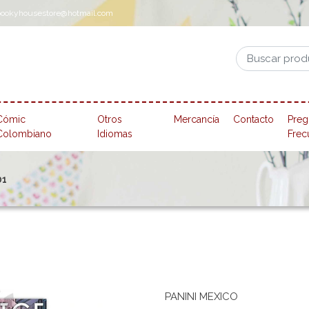
pookyhousestore@hotmail.com
Cómic
Otros
Mercancía
Contacto
Preg
Colombiano
Idiomas
Frec
01
PANINI MEXICO