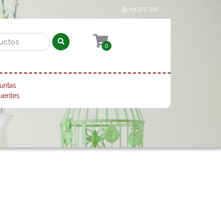
INGRESAR
0
untas
uentes