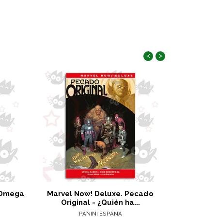
‹
›
& Omega
Marvel Now! Deluxe. Pecado
P
Original - ¿Quién ha...
PANINI ESPAÑA