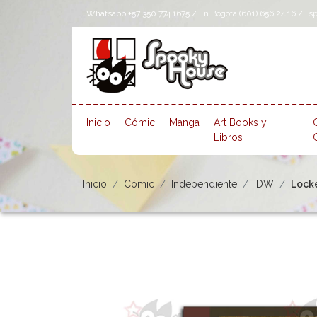
Whatsapp +57 350 774 1675 / En Bogotá (601) 656 24 16 /
s
Inicio
Cómic
Manga
Art Books y
Libros
Inicio
Cómic
Independiente
IDW
Locke