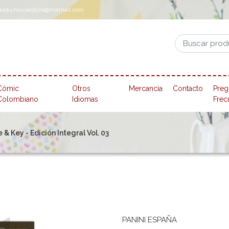
pookyhousestore@hotmail.com
Cómic
Otros
Mercancía
Contacto
Preg
Colombiano
Idiomas
Frec
 & Key - Edición Integral Vol. 03
PANINI ESPAÑA