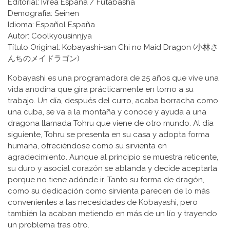
Editorial: Ivrea España / Futabasha
Demografía: Seinen
Idioma: Español España
Autor: Coolkyousinnjya
Título Original: Kobayashi-san Chi no Maid Dragon (小林さ
んちのメイドラゴン)
Kobayashi es una programadora de 25 años que vive una
vida anodina que gira prácticamente en torno a su
trabajo. Un día, después del curro, acaba borracha como
una cuba, se va a la montaña y conoce y ayuda a una
dragona llamada Tohru que viene de otro mundo. Al día
siguiente, Tohru se presenta en su casa y adopta forma
humana, ofreciéndose como su sirvienta en
agradecimiento. Aunque al principio se muestra reticente,
su duro y asocial corazón se ablanda y decide aceptarla
porque no tiene adónde ir. Tanto su forma de dragón,
como su dedicación como sirvienta parecen de lo más
convenientes a las necesidades de Kobayashi, pero
también la acaban metiendo en más de un lío y trayendo
un problema tras otro.