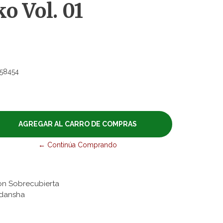
o Vol. 01
58454
← Continúa Comprando
on Sobrecubierta
odansha