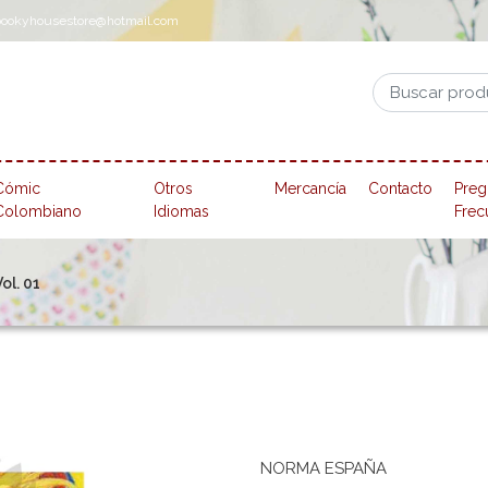
pookyhousestore@hotmail.com
Cómic
Otros
Mercancía
Contacto
Preg
Colombiano
Idiomas
Frec
ol. 01
NORMA ESPAÑA