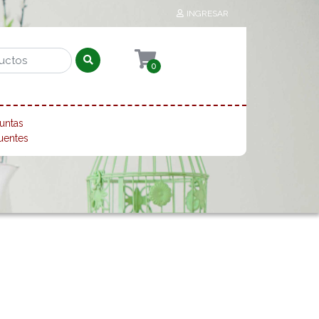
INGRESAR
0
untas
uentes