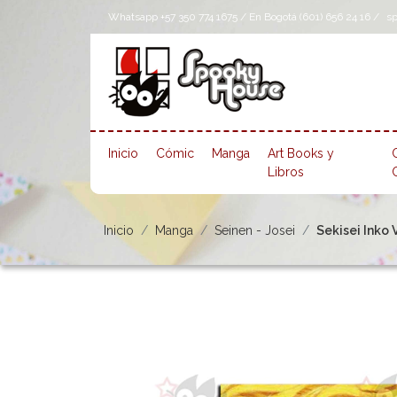
Whatsapp +57 350 774 1675 / En Bogotá (601) 656 24 16 /
s
Inicio
Cómic
Manga
Art Books y
Libros
Inicio
Manga
Seinen - Josei
Sekisei Inko V