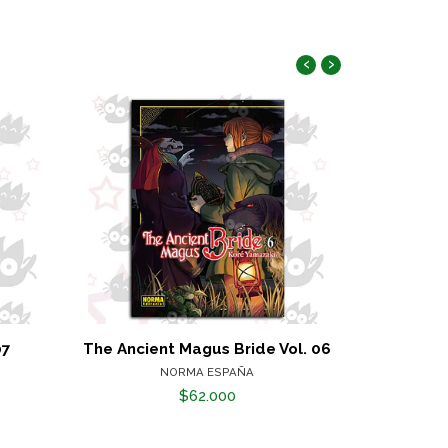
‹
›
07
The Ancient Magus Bride Vol. 06
Maxim
NORMA ESPAÑA
$62.000