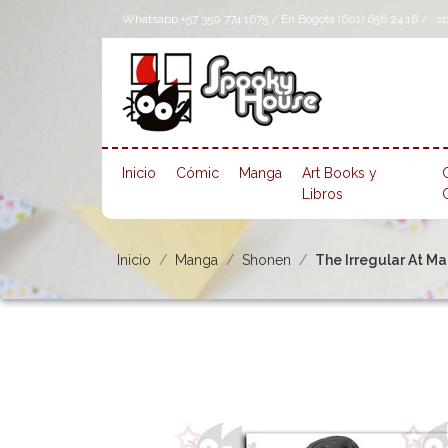
Whatsapp +57 350 774 1675 / En Bogotá (601) 656 24 16 /
s
Inicio
Cómic
Manga
Art Books y
Libros
Inicio
Manga
Shonen
The Irregular At Ma