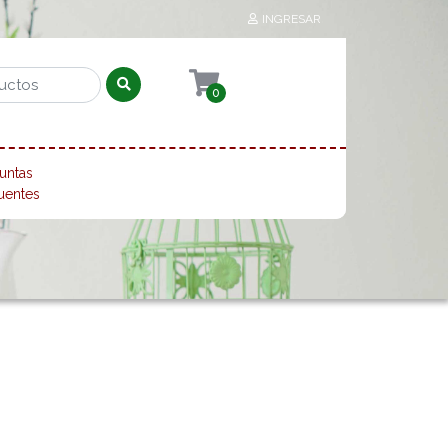
INGRESAR
0
untas
uentes