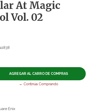
lar At Magic
l Vol. 02
41838
← Continúa Comprando
uare Enix