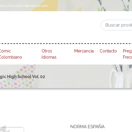
pookyhousestore@hotmail.com
Cómic
Otros
Mercancía
Contacto
Preg
Colombiano
Idiomas
Frec
gic High School Vol. 02
NORMA ESPAÑA