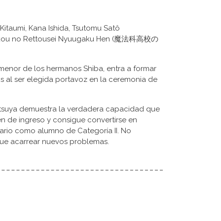
Kitaumi, Kana Ishida, Tsutomu Satô
Koukou no Rettousei Nyuugaku Hen (魔法科高校の
 menor de los hermanos Shiba, entra a formar
 al ser elegida portavoz en la ceremonia de
atsuya demuestra la verdadera capacidad que
n de ingreso y consigue convertirse en
ario como alumno de Categoría II. No
que acarrear nuevos problemas.