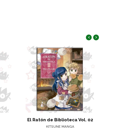
‹
›
El Ratón de Biblioteca Vol. 02
Quién es e
KITSUNE MANGA