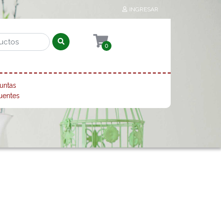
INGRESAR
0
untas
uentes