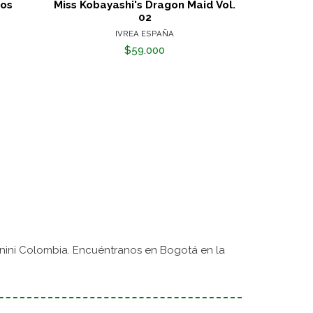
hos
Miss Kobayashi's Dragon Maid Vol.
El Dem
02
IVREA ESPAÑA
$59.000
nini Colombia. Encuéntranos en Bogotá en la