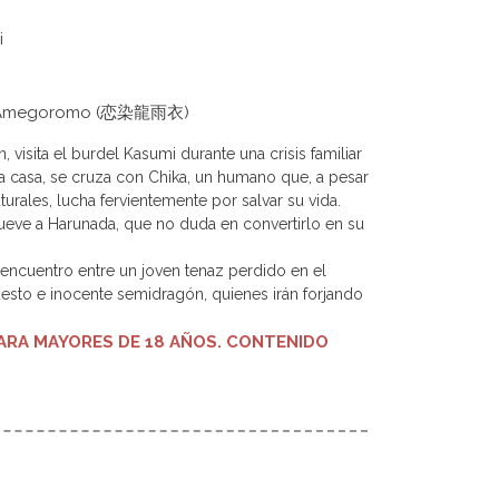
i
Ryu Amegoromo (恋染龍雨衣)
, visita el burdel Kasumi durante una crisis familiar
a casa, se cruza con Chika, un humano que, a pesar
urales, lucha fervientemente por salvar su vida.
ueve a Harunada, que no duda en convertirlo en su
 encuentro entre un joven tenaz perdido en el
esto e inocente semidragón, quienes irán forjando
RA MAYORES DE 18 AÑOS. CONTENIDO