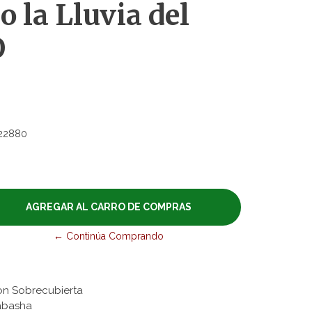
o la Lluvia del
O
22880
← Continúa Comprando
on Sobrecubierta
tabasha