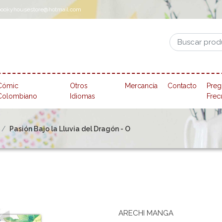
pookyhousestore@hotmail.com
Cómic
Otros
Mercancía
Contacto
Preg
Colombiano
Idiomas
Frec
Pasión Bajo la Lluvia del Dragón - O
ARECHI MANGA