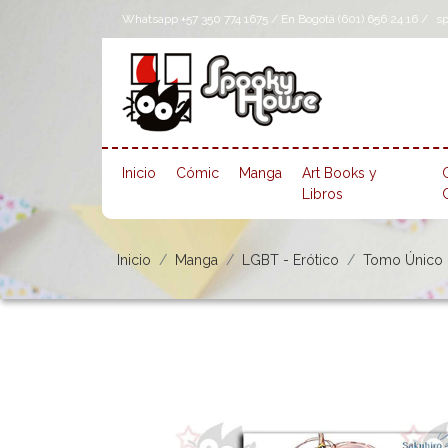
Whatsapp +57 350 774 1675 / En Bogotá (601) 656 24 16 /
s
Inicio
Cómic
Manga
Art Books y
Libros
Inicio
Manga
LGBT - Erótico
Tomo Único