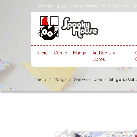
Whatsapp +57 350 774 1675 / En Bogotá (601) 656 24 16 /
s
Inicio
Cómic
Manga
Art Books y
Libros
Inicio
Manga
Seinen - Josei
Shigurui Vol. 