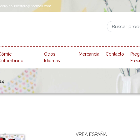
pookyhousestore@hotmail.com
Cómic
Otros
Mercancía
Contacto
Preg
Colombiano
Idiomas
Frec
14
IVREA ESPAÑA