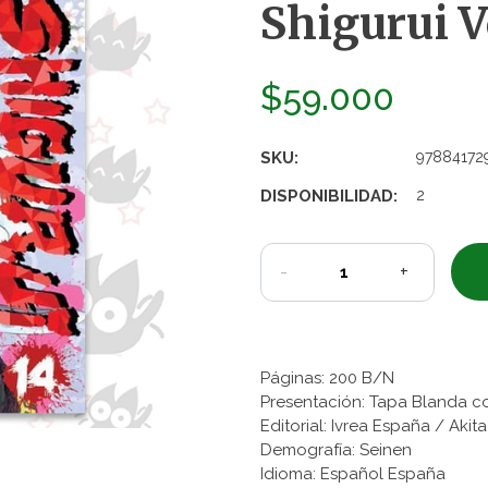
Shigurui Vo
$59.000
SKU:
97884172
DISPONIBILIDAD:
2
-
+
Páginas: 200 B/N
Presentación: Tapa Blanda c
Editorial: Ivrea España / Aki
Demografía: Seinen
Idioma: Español España