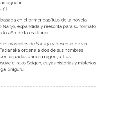
i Tamaguchi
シグルイ)
, basada en el primer capítulo de la novela
o Nanjo, expandida y reescrita para su formato
exto año de la era Kanei.
rtes marciales de Suruga y deseoso de ver
Tadanaka ordena a dos de sus hombres
con espadas para su regocijo. Los
suke e Irako Seigen, cuyas historias y misterios
a, Shigurui.