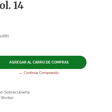
l. 14
92881
← Continúa Comprando
on Sobrecubierta
ta Shoten