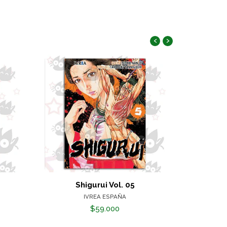
‹
›
Shigurui Vol. 05
No 
IVREA ESPAÑA
$59.000