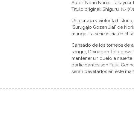
Autor: Norio Nanjo, Takayuk
Título original: Shigurui (
Una cruda y violenta historia
"Surugajo Gozen Jiai" de Nori
manga. La serie inicia en el s
Cansado de los torneos de a
sangre, Dainagon Tokugawa 
mantener un duelo a muerte 
participantes son Fujiki Genno
serán develados en este mang