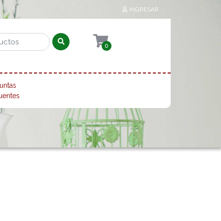
INGRESAR
0
untas
uentes