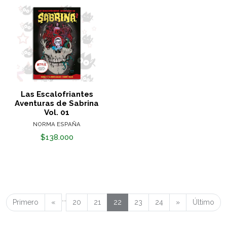
Las Escalofriantes
Aventuras de Sabrina
Vol. 01
NORMA ESPAÑA
$138.000
...
Primero
«
20
21
22
23
24
»
Último